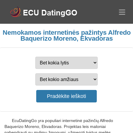
Nemokamos internetinės pažintys Alfredo
Baquerizo Moreno, Ekvadoras
EcuDatingGo yra populiari internetinė pažinčių Alfredo
Baquerizo Moreno, Ekvadoras. Projektas leis maloniai
pabendrauti su mylimu žmogumi, užmegzti tvirtus meilės