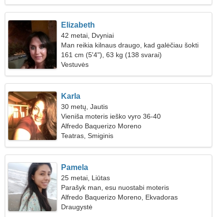
Elizabeth
42 metai, Dvyniai
Man reikia kilnaus draugo, kad galėčiau šokti
161 cm (5'4"), 63 kg (138 svarai)
Vestuvės
Karla
30 metų, Jautis
Vieniša moteris ieško vyro 36-40
Alfredo Baquerizo Moreno
Teatras, Smiginis
Pamela
25 metai, Liūtas
Parašyk man, esu nuostabi moteris
Alfredo Baquerizo Moreno, Ekvadoras
Draugystė