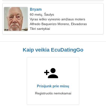
Bryam
60 metų, Šaulys
Vyras ieško vyresnio amžiaus moters
Alfredo Baquerizo Moreno, Ekvadoras
Tikri santykiai
Kaip veikia EcuDatingGo
Prisijunk prie mūsų
Registruotis nemokamai