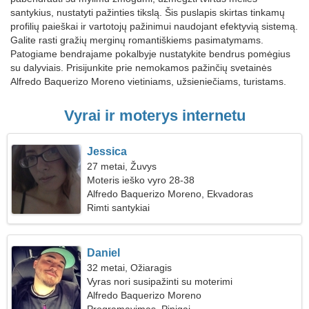
santykius, nustatyti pažinties tikslą. Šis puslapis skirtas tinkamų
profilių paieškai ir vartotojų pažinimui naudojant efektyvią sistemą.
Galite rasti gražių merginų romantiškiems pasimatymams.
Patogiame bendrajame pokalbyje nustatykite bendrus pomėgius
su dalyviais. Prisijunkite prie nemokamos pažinčių svetainės
Alfredo Baquerizo Moreno vietiniams, užsieniečiams, turistams.
Vyrai ir moterys internetu
Jessica
27 metai, Žuvys
Moteris ieško vyro 28-38
Alfredo Baquerizo Moreno, Ekvadoras
Rimti santykiai
Daniel
32 metai, Ožiaragis
Vyras nori susipažinti su moterimi
Alfredo Baquerizo Moreno