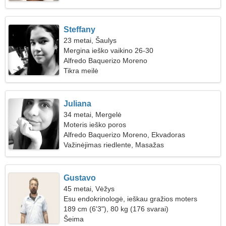
Steffany
23 metai, Šaulys
Mergina ieško vaikino 26-30
Alfredo Baquerizo Moreno
Tikra meilė
Juliana
34 metai, Mergelė
Moteris ieško poros
Alfredo Baquerizo Moreno, Ekvadoras
Važinėjimas riedlente, Masažas
Gustavo
45 metai, Vėžys
Esu endokrinologė, ieškau gražios moters
189 cm (6'3"), 80 kg (176 svarai)
Šeima