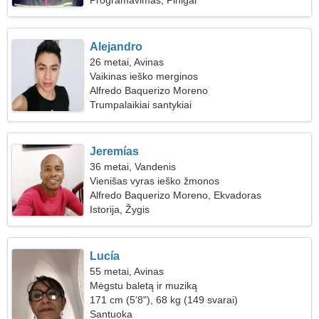
Programavimas, Pinigai
Alejandro
26 metai, Avinas
Vaikinas ieško merginos
Alfredo Baquerizo Moreno
Trumpalaikiai santykiai
Jeremías
36 metai, Vandenis
Vienišas vyras ieško žmonos
Alfredo Baquerizo Moreno, Ekvadoras
Istorija, Žygis
Lucía
55 metai, Avinas
Mėgstu baletą ir muziką
171 cm (5'8"), 68 kg (149 svarai)
Santuoka