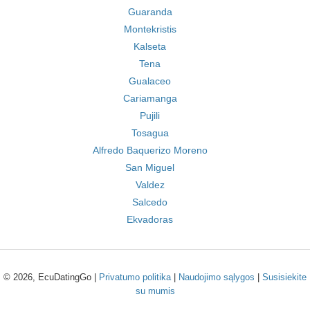
Guaranda
Montekristis
Kalseta
Tena
Gualaceo
Cariamanga
Pujili
Tosagua
Alfredo Baquerizo Moreno
San Miguel
Valdez
Salcedo
Ekvadoras
© 2026, EcuDatingGo |
Privatumo politika
|
Naudojimo sąlygos
|
Susisiekite
su mumis