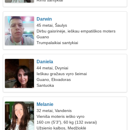
Rimti santykiai
Darwin
45 metai, Šaulys
Dirbu gaisrinėje, ieškau empatiškos moters
Guano
Trumpalaikiai santykiai
Daniela
44 metai, Dvyniai
Ieškau gražaus vyro šeimai
Guano, Ekvadoras
Santuoka
Melanie
32 metai, Vandenis
Vieniša moteris ieško vyro
160 cm (5'3"), 60 kg (132 svarai)
Užsienio kalbos, Medžioklė