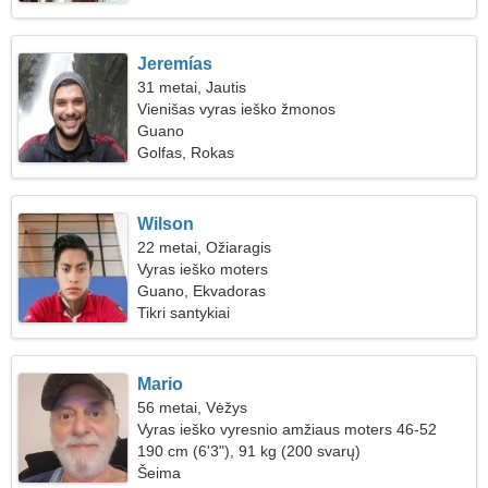
Jeremías
31 metai, Jautis
Vienišas vyras ieško žmonos
Guano
Golfas, Rokas
Wilson
22 metai, Ožiaragis
Vyras ieško moters
Guano, Ekvadoras
Tikri santykiai
Mario
56 metai, Vėžys
Vyras ieško vyresnio amžiaus moters 46-52
190 cm (6'3"), 91 kg (200 svarų)
Šeima