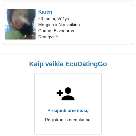
Karen
23 metai, Vėžys
Mergina ieško vaikino
Guano, Ekvadoras
Draugystė
Kaip veikia EcuDatingGo
Prisijunk prie mūsų
Registruotis nemokamai