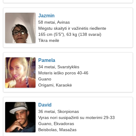
Jazmin
58 metai, Avinas
Mėgstu skaityti ir važinėtis riedlente
165 cm (5'5"), 63 kg (138 svarai)
Tikra meilė
Pamela
34 metai, Svarstyklės
Moteris ieško poros 40-46
Guano
Origami, Karaokė
David
36 metai, Skorpionas
Vyras nori susipažinti su moterimi 29-33
Guano, Ekvadoras
Beisbolas, Masažas