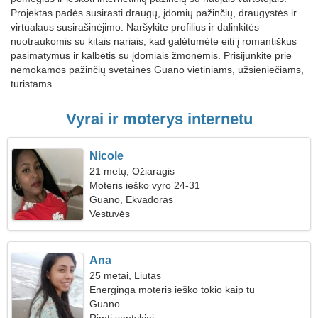
Projektas padės susirasti draugų, įdomių pažinčių, draugystės ir
virtualaus susirašinėjimo. Naršykite profilius ir dalinkitės
nuotraukomis su kitais nariais, kad galėtumėte eiti į romantiškus
pasimatymus ir kalbėtis su įdomiais žmonėmis. Prisijunkite prie
nemokamos pažinčių svetainės Guano vietiniams, užsieniečiams,
turistams.
Vyrai ir moterys internetu
Nicole
21 metų, Ožiaragis
Moteris ieško vyro 24-31
Guano, Ekvadoras
Vestuvės
Ana
25 metai, Liūtas
Energinga moteris ieško tokio kaip tu
Guano