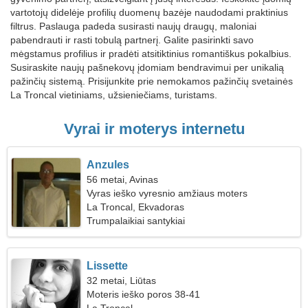
vartotojų didelėje profilių duomenų bazėje naudodami praktinius
filtrus. Paslauga padeda susirasti naujų draugų, maloniai
pabendrauti ir rasti tobulą partnerį. Galite pasirinkti savo
mėgstamus profilius ir pradėti atsitiktinius romantiškus pokalbius.
Susiraskite naujų pašnekovų įdomiam bendravimui per unikalią
pažinčių sistemą. Prisijunkite prie nemokamos pažinčių svetainės
La Troncal vietiniams, užsieniečiams, turistams.
Vyrai ir moterys internetu
Anzules
56 metai, Avinas
Vyras ieško vyresnio amžiaus moters
La Troncal, Ekvadoras
Trumpalaikiai santykiai
Lissette
32 metai, Liūtas
Moteris ieško poros 38-41