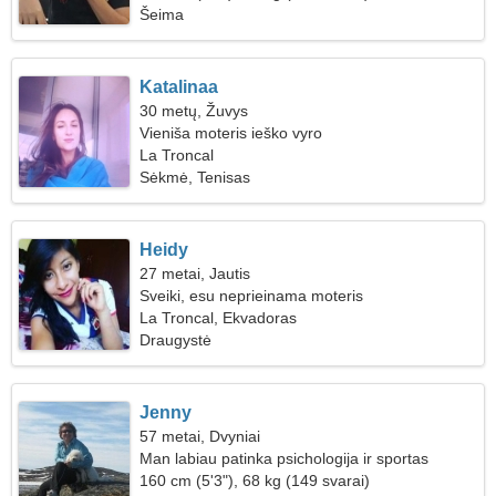
Šeima
Katalinaa
30 metų, Žuvys
Vieniša moteris ieško vyro
La Troncal
Sėkmė, Tenisas
Heidy
27 metai, Jautis
Sveiki, esu neprieinama moteris
La Troncal, Ekvadoras
Draugystė
Jenny
57 metai, Dvyniai
Man labiau patinka psichologija ir sportas
160 cm (5'3"), 68 kg (149 svarai)