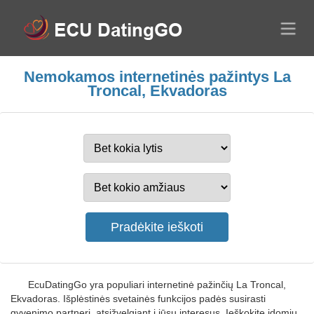
Nemokamos internetinės pažintys La
Troncal, Ekvadoras
EcuDatingGo yra populiari internetinė pažinčių La Troncal,
Ekvadoras. Išplėstinės svetainės funkcijos padės susirasti
gyvenimo partnerį, atsižvelgiant į jūsų interesus. Ieškokite įdomių