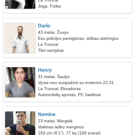
La Troncal
Joga, Fizika
Darío
43 metai, Žuvys
Esu policijos pareigūnas, ieškau aistringos
moters
La Troncal
Tikri santykiai
Henry
31 metai, Šaulys
Vyras nori susipažinti su moterimi 22-31
La Troncal, Ekvadoras
Automobilių sportas, PC žaidimai
Nemine
23 metai, Mergelė
Vaikinas ieško merginos
183 cm (6'1"), 77 kg (169 svarai)