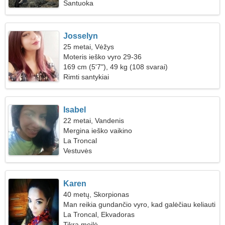
Santuoka
Josselyn
25 metai, Vėžys
Moteris ieško vyro 29-36
169 cm (5'7"), 49 kg (108 svarai)
Rimti santykiai
Isabel
22 metai, Vandenis
Mergina ieško vaikino
La Troncal
Vestuvės
Karen
40 metų, Skorpionas
Man reikia gundančio vyro, kad galėčiau keliauti
kartu
La Troncal, Ekvadoras
Tikra meilė